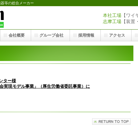
機器等の総合メーカー
本社工場
【ワイヤー
志摩工場
【装置・医
会社概要
グループ会社
採用情報
アクセス
ンター様
社会実現モデル事業」（厚生労働省委託事業）に