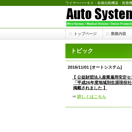
ワイヤーハーネス・各種自動機器・医療
トップページ
業務内容
トピック
2016/11/01 [オートシステム]
【
公益財団法人産業雇用安定セ
「平成26年度地域別生涯現役
掲載されました 】
⇒
詳しくはこちら