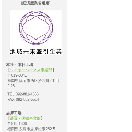
[経済産業省選定]
本社・本社工場
【
ワイヤーハーネス事業部
】
〒819-0041
福岡県福岡市西区拾六町2丁目
2-28
TEL 092-881-4533
FAX 092-882-6514
志摩工場
【
装置
・
医療事業部
】
〒819-1306
福岡県糸島市志摩松隈282-5